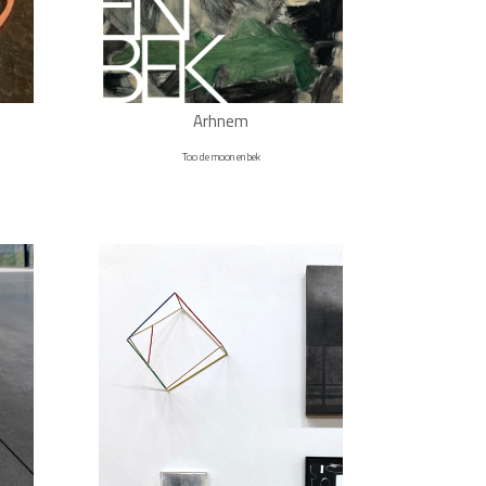
Arhnem
Too de moon en bek