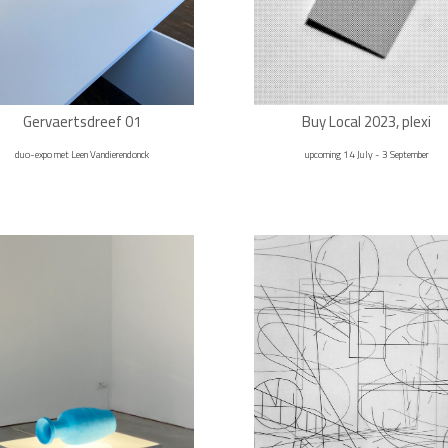
Gervaertsdreef 01
Buy Local 2023, plexi
duo-expo met Leen Vandierendonck
upcoming 14 July - 3 September