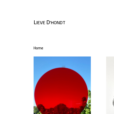
L
D
IEVE
'HONDT
Home