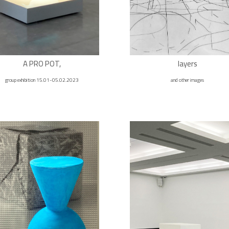
A PRO POT,
layers
group exhibition 15.01-05.02.2023
and other images