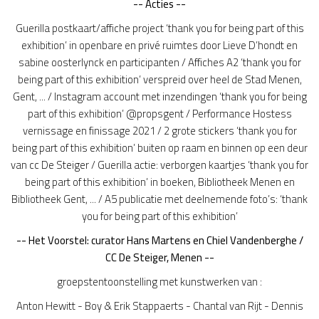
-- Acties --
Guerilla postkaart/affiche project ‘thank you for being part of this
exhibition’ in openbare en privé ruimtes door Lieve D’hondt en
sabine oosterlynck en participanten / Affiches A2 ‘thank you for
being part of this exhibition’ verspreid over heel de Stad Menen,
Gent, ... / Instagram account met inzendingen ‘thank you for being
part of this exhibition’ @propsgent / Performance Hostess
vernissage en finissage 2021 / 2 grote stickers ‘thank you for
being part of this exhibition’ buiten op raam en binnen op een deur
van cc De Steiger / Guerilla actie: verborgen kaartjes ‘thank you for
being part of this exhibition’ in boeken, Bibliotheek Menen en
Bibliotheek Gent, ... / A5 publicatie met deelnemende foto’s: ‘thank
you for being part of this exhibition’
-- Het Voorstel: curator Hans Martens en Chiel Vandenberghe /
CC De Steiger, Menen --
groepstentoonstelling met kunstwerken van :
Anton Hewitt - Boy & Erik Stappaerts - Chantal van Rijt - Dennis