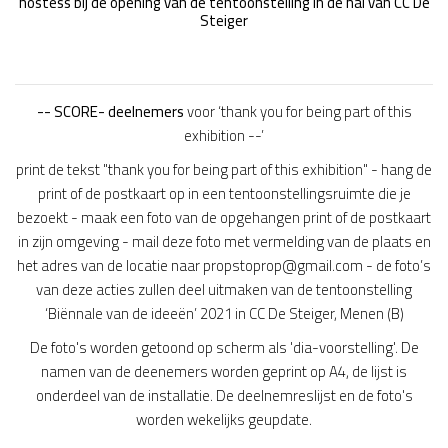
hostess bij de opening van de tentoonstelling in de hal van CC De
Steiger
-- SCORE- deelnemers
voor ‘thank you for being part of this
exhibition --’
print de tekst "thank you for being part of this exhibition" - hang de
print of de postkaart op in een tentoonstellingsruimte die je
bezoekt - maak een foto van de opgehangen print of de postkaart
in zijn omgeving - mail deze foto met vermelding van de plaats en
het adres van de locatie naar propstoprop@gmail.com - de foto’s
van deze acties zullen deel uitmaken van de tentoonstelling
‘Biënnale van de ideeën’ 2021 in CC De Steiger, Menen (B)
De foto's worden getoond op scherm als 'dia-voorstelling'. De
namen van de deenemers worden geprint op A4, de lijst is
onderdeel van de installatie. De deelnemreslijst en de foto's
worden wekelijks geupdate.