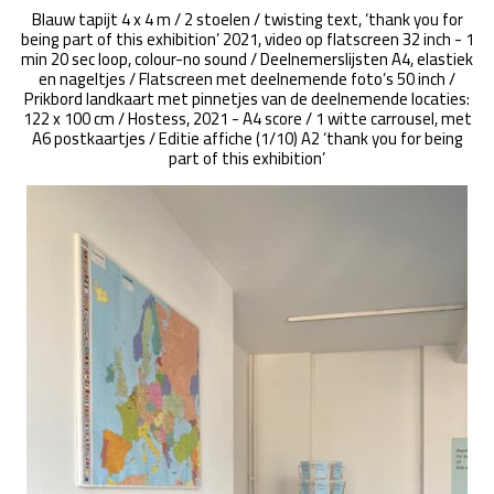
Blauw tapijt 4 x 4 m / 2 stoelen / twisting text, ‘thank you for
being part of this exhibition’ 2021, video op flatscreen 32 inch - 1
min 20 sec loop, colour-no sound / Deelnemerslijsten A4, elastiek
en nageltjes / Flatscreen met deelnemende foto’s 50 inch /
Prikbord landkaart met pinnetjes van de deelnemende locaties:
122 x 100 cm / Hostess, 2021 - A4 score / 1 witte carrousel, met
A6 postkaartjes / Editie affiche (1/10) A2 ‘thank you for being
part of this exhibition’