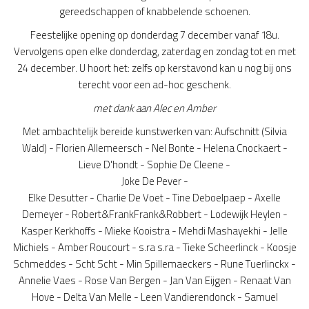
gereedschappen of knabbelende schoenen.
Feestelijke opening op donderdag 7 december vanaf 18u.
Vervolgens open elke donderdag, zaterdag en zondag tot en met
24 december. U hoort het: zelfs op kerstavond kan u nog bij ons
terecht voor een ad-hoc geschenk.
met dank aan Alec en Amber
Met ambachtelijk bereide kunstwerken van: Aufschnitt (Silvia
Wald) - Florien Allemeersch - Nel Bonte - Helena Cnockaert -
Lieve D'hondt - Sophie De Cleene -
Joke De Pever -
Elke Desutter - Charlie De Voet - Tine Deboelpaep - Axelle
Demeyer - Robert&FrankFrank&Robbert - Lodewijk Heylen -
Kasper Kerkhoffs - Mieke Kooistra - Mehdi Mashayekhi - Jelle
Michiels - Amber Roucourt - s.ra s.ra - Tieke Scheerlinck - Koosje
Schmeddes - Scht Scht - Min Spillemaeckers - Rune Tuerlinckx -
Annelie Vaes - Rose Van Bergen - Jan Van Eijgen - Renaat Van
Hove - Delta Van Melle - Leen Vandierendonck - Samuel